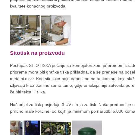
kvalitete konačnog proizvoda.
Sitotisk na proizvodu
Postupak SITOTISKA počinje sa kompjuterskom pripremom izrade f
pripreme mora biti grafika tiska prikladna, da se prenese na pose
metalni okvir. Kod sitotiska boje nanosimo na tu tkaninu, koja služ
izljevaju kroz tkaninu samo tamo, gdje emulzija nije zatvorila po
če biti tekst ili slika.
Naš odjel za tisk posjeduje 3 UV stroja za tisk. Naša prednost je
prilično male količine, od kojih je minimum po naruđbi 5.000 kom