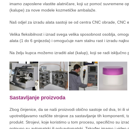
imamo zaposlene vlastite alatničare, koji uz pomoć suvremene opr
(kalupe) za nove modele kozmetičke ambalaže.
Naš odjel za izradu alata sastoji se od centra CNC obrade, CNC ero
Velika fleksibilnost i iznad svega velika sposobnost osoblja, omog
alata (1 do 6 gnijezda) i omogućuje nam stalnu rast i izradu najkval
Na želju kupca možemo izraditi alat (kalup), koji se radi isključno 
Sastavljanje proizvoda
Zbog činjenice, da se naši proizvodi obično sastoje od dva, tri ili v
upotrebljavamo različite strojeve za sastavljanje tih komponenti, 
produkt. Strojevi, koje koristimo u tom procesu, specifično su izr
potpuno su avtomatski ili poluavtomatski. Također imamo i video 