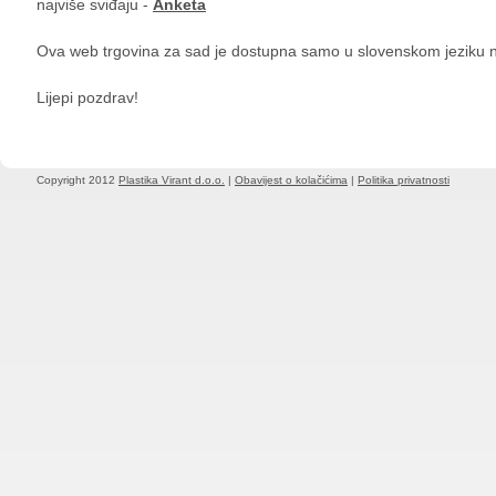
najviše sviđaju -
Anketa
Ova web trgovina za sad je dostupna samo u slovenskom jeziku
Lijepi pozdrav!
Copyright 2012
Plastika Virant d.o.o.
|
Obavijest o kolačićima
|
Politika privatnosti